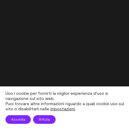
Uso i cookie per fornirti la miglior esperienza d'uso e
navigazione sul sito web.
Puoi trovare altre informazioni riguardo a quali cookie uso sul
sito o disabilitarli nelle
impostazioni
.
Accetta
Rifiuta