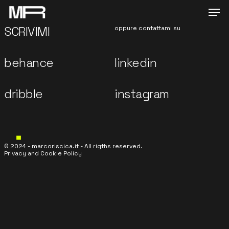
Men
Skip
to
SCRIVIMI
oppure contattami su
main
content
behance
linkedin
dribble
instagram
© 2024 - marcoriscica.it - All rigths reserved.
Privacy and Cookie Policy