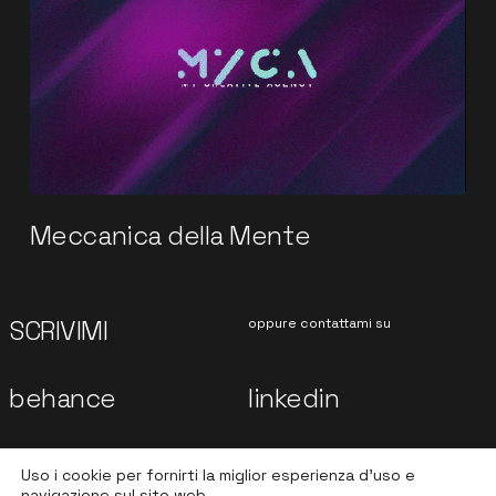
Meccanica della Mente
SCRIVIMI
oppure contattami su
behance
linkedin
dribble
instagram
Uso i cookie per fornirti la miglior esperienza d'uso e
navigazione sul sito web.