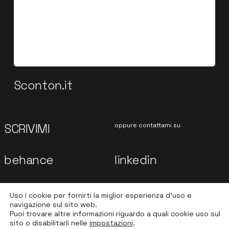
Sconton.it
SCRIVIMI
oppure contattami su
behance
linkedin
dribble
instagram
Uso i cookie per fornirti la miglior esperienza d'uso e
navigazione sul sito web.
Puoi trovare altre informazioni riguardo a quali cookie uso sul
sito o disabilitarli nelle
impostazioni
.